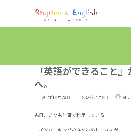
コ
ナ
ン
ビ
テ
ゲ
ン
ー
ツ
シ
へ
ョ
ス
ン
キ
に
ッ
移
プ
動
『英語ができること』
へ。
最
2024年4月23日
2024年4月23日
Rhyt
終
更
先日、いつも仕事で利用している
新
コインパーキングの従業員のおじさんが