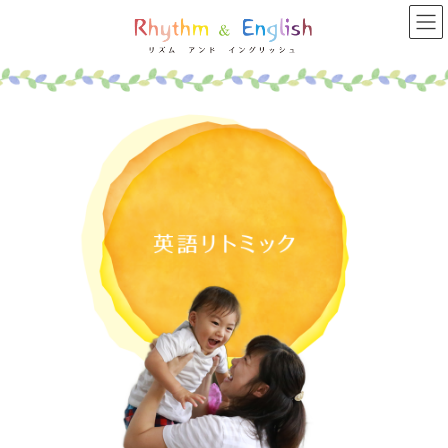
コ
ナ
ン
ビ
テ
ゲ
ン
ー
ツ
シ
へ
ョ
ス
ン
キ
に
ッ
移
プ
動