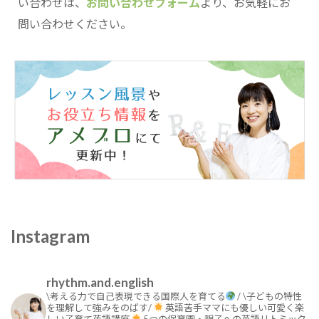
い合わせは、
お問い合わせフォーム
より、お気軽にお
問い合わせください。
Instagram
rhythm.and.english
\考える力で自己表現できる国際人を育てる
/
\子どもの特性
を理解して強みをのばす/
英語苦手ママにも優しい可愛く楽
しい子育て英語講座
5つの保育園・親子への英語リトミック