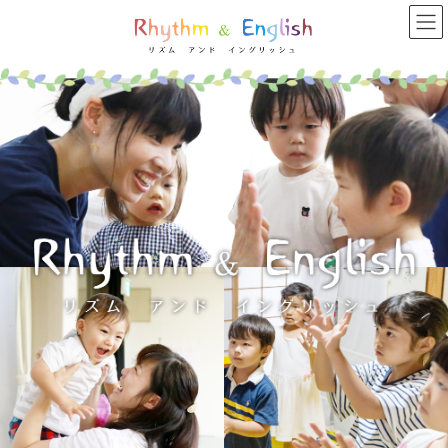
コ
ナ
ン
ビ
テ
ゲ
ン
ー
ツ
シ
へ
ョ
ス
ン
キ
に
ッ
移
プ
動