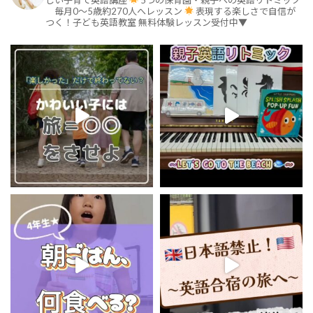
毎月0～5歳約270人へレッスン
表現する楽しさで自信が
つく！子ども英語教室
無料体験レッスン受付中▼