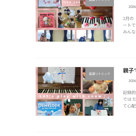
202
2月の
ートで
みんな大
親子
英語リトミック
202
記録的
では 
て心配