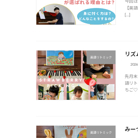
今回は
【英語
[…]
リズ
英語リトミック
202
先月末
語リト
ちご♡ 
みー
英語リトミック