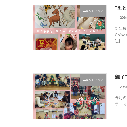
“え
英語リトミック
202
新年最
Chin
[…]
親子
英語リトミック
202
今月の
テーマ