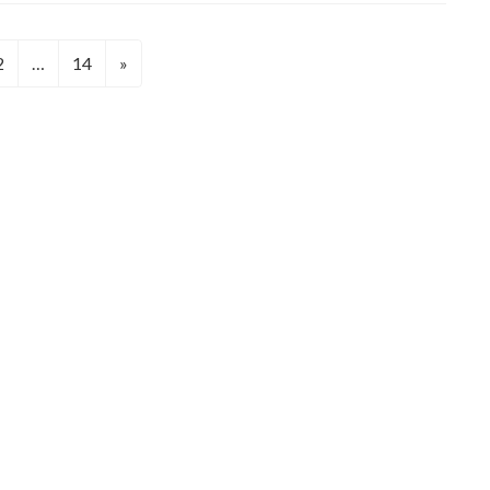
固
固
2
…
14
»
定
定
ペ
ペ
ー
ー
ジ
ジ