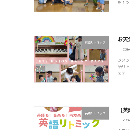
を 1つ 
お天気
英語リトミック
202
ジメジ
語リト
をテーマ
【英
英語リトミック
202