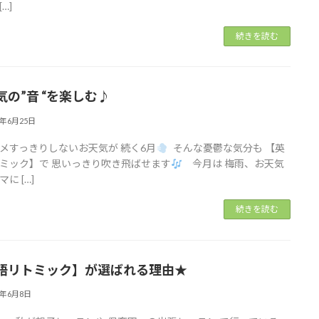
[…]
続きを読む
の”音 “を楽しむ♪︎
6年6月25日
メすっきりしないお天気が 続く6月
そんな憂鬱な気分も 【英
ミック】で 思いっきり吹き飛ばせます
今月は 梅雨、お天気
に […]
続きを読む
語リトミック】が選ばれる理由★
6年6月8日