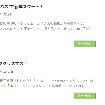
とバス“で新年スタート！
6年1月16日
初の 英語リトミック
たくさんの動物たちが出てきて、
ese Zodiac バス ～干支バス～に 乗り込んでいきます♪︎
子ども
続きを読む
でクリスマス♡
5年12月27日
親子英語リトミックも もちろん、 Christmas ～クリスマス～ が
です
クリスマスソングを全身使って 歌って踊 […]
続きを読む