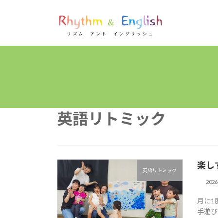
コ
ナ
ン
ビ
テ
ゲ
ン
ー
ツ
シ
へ
ョ
ス
ン
キ
に
ッ
移
プ
動
英語リトミック
楽し
英語リトミック
202
月に1
手遊び