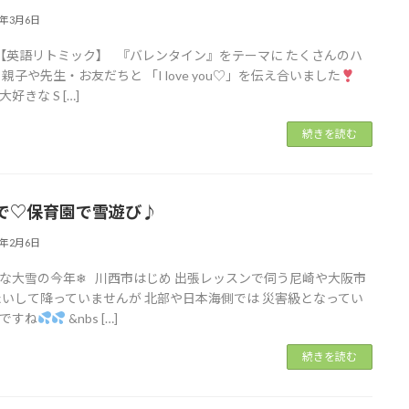
6年3月6日
【英語リトミック】 『バレンタイン』をテーマに たくさんのハ
 親子や先生・お友だちと 「I love you♡」を伝え合いました
好きな S […]
続きを読む
で♡保育園で雪遊び♪︎
6年2月6日
な大雪の今年❄ 川西市はじめ 出張レッスンで伺う尼崎や大阪市
たいして降っていませんが 北部や日本海側では 災害級となってい
ですね
&nbs […]
続きを読む