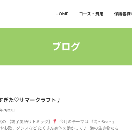
HOME
コース・費用
保護者様
ブログ
すぎた♡サマークラフト♪︎
6年7月23日
度の 【親子英語リトミック】
今月のテーマは 『海～Sea～』
やお歌、ダンスなど たくさん身体を動かして♪︎ 海の生き物たち