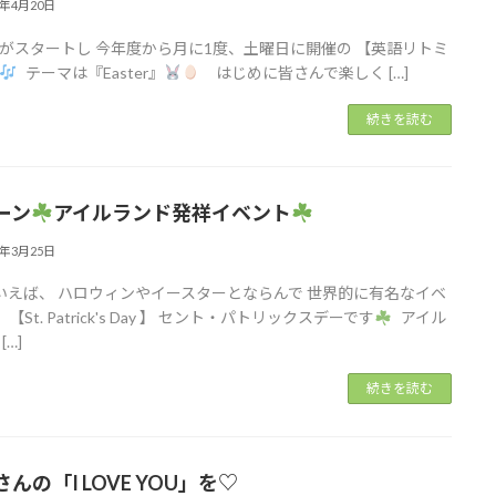
6年4月20日
がスタートし 今年度から月に1度、土曜日に開催の 【英語リトミ
テーマは『Easter』
はじめに皆さんで楽しく […]
続きを読む
ーン
アイルランド発祥イベント
6年3月25日
いえば、 ハロウィンやイースターとならんで 世界的に有名なイベ
【St. Patrick's Day 】 セント・パトリックスデーです
アイル
[…]
続きを読む
んの「I LOVE YOU」を♡