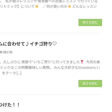
、 私が親子レッスンや 保育園への出張レッスン で行っている
リトミック】について
／ 何が良いのか
どんなレッスン
続きを読む
ムに合わせて♪︎イチゴ狩り♡
6年5月17日
、久しぶりに 家族で“いちご狩り”に行ってきました
今月の英
ミックは この時期美味しい果物、 みんな大好きなStrawberry い
をテーマ […]
続きを読む
つけた！！