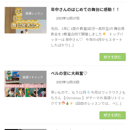
年中さんのはじめての舞台に感動！！
英語レッスン
2025年12月27日
先日、1年に1度の 教室(幼児～高校生)の 舞台発
表会を 5教室合同で開催しました
トップバ
ッターは 年中さん♡ 今年の4月からスタート
したばかり […]
続きを読む
ベルの音に大興奮♡
英語リトミック
2025年12月20日
早いもので、もう12月
今月はワックワク♪︎も
ちろん 【Christmas 】がテーマの 英語リトミッ
クです
1回目のレッスンでは、 ベ […]
続きを読む