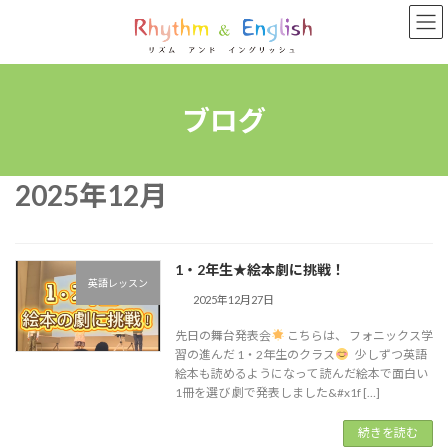
コ
ナ
ン
ビ
テ
ゲ
ン
ー
ツ
シ
へ
ョ
ブログ
ス
ン
キ
に
ッ
移
2025年12月
プ
動
1・2年生★絵本劇に挑戦！
英語レッスン
2025年12月27日
先日の舞台発表会
こちらは、 フォニックス学
習の進んだ 1・2年生のクラス
少しずつ英語
絵本も読めるようになって 読んだ絵本で面白い
1冊を選び 劇で発表しました&#x1f […]
続きを読む