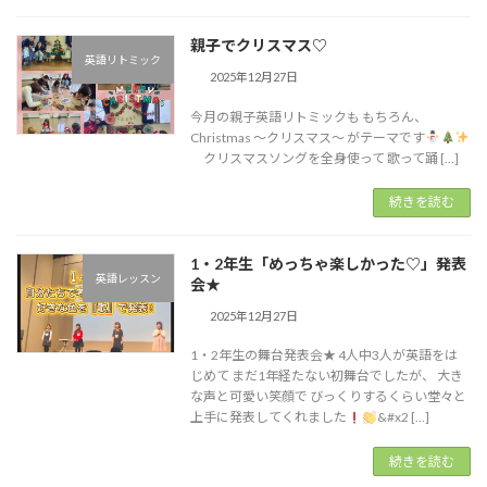
親子でクリスマス♡
英語リトミック
2025年12月27日
今月の親子英語リトミックも もちろん、
Christmas ～クリスマス～ がテーマです
クリスマスソングを全身使って 歌って踊 […]
続きを読む
1・2年生「めっちゃ楽しかった♡」発表
英語レッスン
会★
2025年12月27日
1・2年生の舞台発表会★ 4人中3人が英語をは
じめて まだ1年経たない初舞台でしたが、 大き
な声と可愛い笑顔で びっくりするくらい堂々と
上手に発表してくれました
&#x2 […]
続きを読む