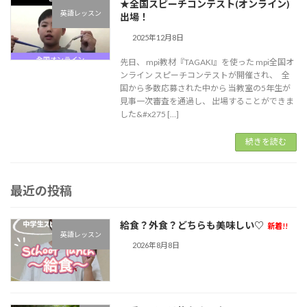
★全国スピーチコンテスト(オンライン)
英語レッスン
出場！
2025年12月8日
先日、 mpi教材『TAGAKI』を使った mpi全国オ
ンライン スピーチコンテストが開催され、 全
国から多数応募された中から 当教室の5年生が
見事一次審査を通過し、 出場することができま
した&#x275 […]
続きを読む
最近の投稿
給食？外食？どちらも美味しい♡
新着!!
英語レッスン
2026年8月8日