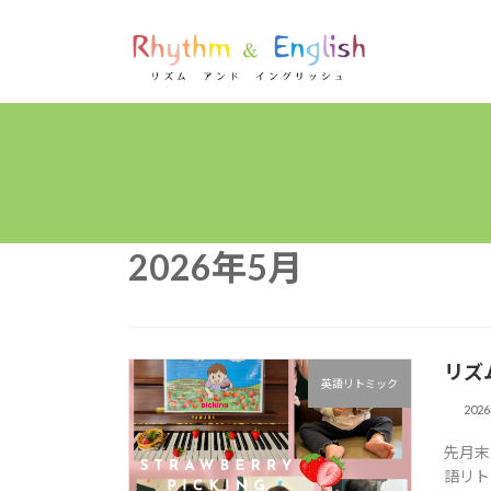
コ
ナ
ン
ビ
テ
ゲ
ン
ー
ツ
シ
へ
ョ
ス
ン
キ
に
ッ
移
プ
動
2026年5月
リズ
英語リトミック
202
先月末
語リト