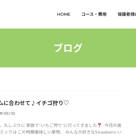
HOME
コース・費用
保護者様
ブログ
ムに合わせて♪︎イチゴ狩り♡
6年5月17日
、久しぶりに 家族で“いちご狩り”に行ってきました
今月の英
ミックは この時期美味しい果物、 みんな大好きなStrawberry い