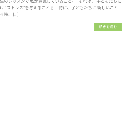
生のレッスンで 私が意識していること。 それは、 子どもたちに
け “ストレス”を与えること☝️ 特に、子どもたちに 新しいこと
時、 […]
続きを読む