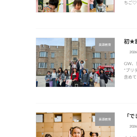
ちご♡ 
初★
英語教育
202
GW、
“ブリ
含めて9
「で
英語教育
202