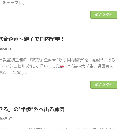
をテーマ […]
続きを読む
旅育企画～親子で国内留学！
6年5月11日
当教室初主催の 『旅育』企画★ “親子国内留学”を 福島県にある
ティッシュヒルズ”にて 行いました
小学生～大学生、保護者を
名。 年齢 […]
続きを読む
きる」の“半歩”外へ出る勇気
6年5月3日