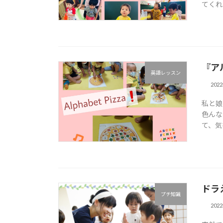
てくれ
『ア
英語レッスン
202
私と娘
色んな
て、気
ドラ
プチ知識
202