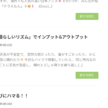
すが、 海外でも人気の高い日本アニメ
その1つが、みんなが知
 『ドラえもん』☝
(Dora […]
続きを読む
語らしいリズム」でインプット&アウトプット
2年8月22日
天気が不安定で、 突然大雨だったり、 雷がすごかったり、 かと
急に晴れたり
今日もバイクで移動していたら、 同じ市内なの
分ごとに天気が急変し、 晴れとどしゃ降りを繰り返し […]
続きを読む
びにハマる！！
2年8月18日