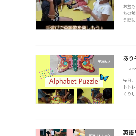
お盆も
ちの勉
う間に
あり
英語教材
202
先日、
トトレ
くりし
英語
英語リトミック