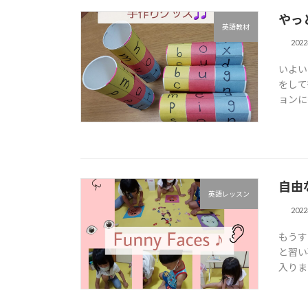
やっ
英語教材
202
いよい
をして
ョンに
自由
英語レッスン
202
もうす
と習い
入りま