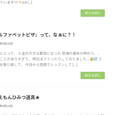
ています
&# […]
続きを読む
ルファベットピザ』って、なぁに？！
2年8月31日
にとって、 人生の大きな節目になった 怒涛の週末が終わり、、
ことがありすぎて、 昨日までぐったりしておりました....
さ
を取り直して、 今日から笑顔でレッスンして […]
続きを読む
えもんひみつ道具★
2年8月23日