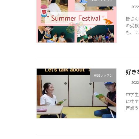
202
皆さん
の受験
も、 
好き
英語レッスン
202
中学生
に中学
戸惑う