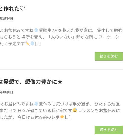
と作れた♡
2年8月9日
よお盆休みですね
受験生2人を抱えた我が家は、 集中して勉強
もらおうと 場所を変え、「人のいない」静かな所に ワーケーシ
行く予定です
[…]
続きを読む
な発想で、想像力豊かに★
2年8月8日
ぐお盆休みですね
夏休みも気づけば半分過ぎ、 ひたすら勉強
事だけで 日々が過ぎている我が家です
レッスンもお盆休みに
したが、 今日はお休み前のレポ
[…]
続きを読む