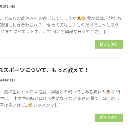
2年8月14日
、どんなお盆休みを お過ごしでしょうか
我が家は、 娘たち
勉強に付き合わされ？、 せめて美味しいものだけでも～と思う
これまたダイエット中、、で 何とも窮屈な日々でござ […]
続きを読む
なスポーツについて、もっと教えて！
2年8月10日
、高校生にとっては 宿題、課題との戦いでもある夏休み
特
生は、 小学生の時とは比べ物にならない 宿題の量で、はじめは
子は多いはず...
レッスンで […]
続きを読む