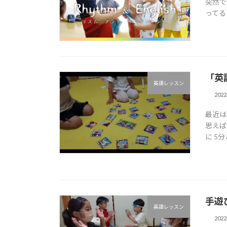
突然で
ってる
「英
英語レッスン
202
最近は
思えば
に 5
手遊
英語レッスン
202