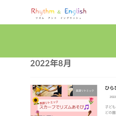
コ
ナ
ン
ビ
テ
ゲ
ン
ー
ツ
シ
へ
ョ
ス
ン
キ
に
ッ
移
プ
動
2022年8月
ひら
英語リトミック
202
子ども
どの園