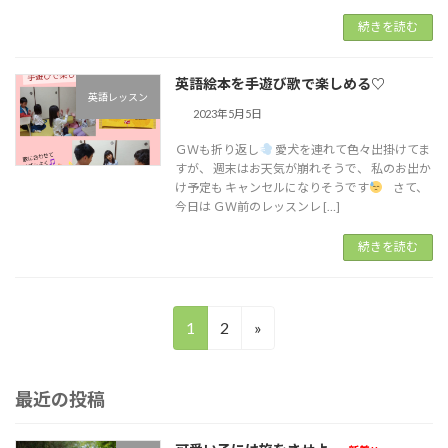
続きを読む
英語絵本を手遊び歌で楽しめる♡
英語レッスン
2023年5月5日
ＧＷも折り返し
愛犬を連れて色々出掛けてま
すが、 週末はお天気が崩れそうで、 私のお出か
け予定も キャンセルになりそうです
さて、
今日は ＧＷ前のレッスンレ […]
続きを読む
投
固
固
1
2
»
稿
定
定
の
ペ
ペ
最近の投稿
ー
ー
ペ
ジ
ジ