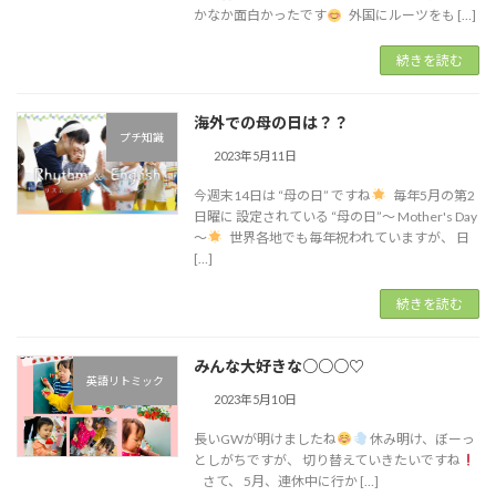
かなか面白かったです
外国にルーツをも […]
続きを読む
海外での母の日は？？
プチ知識
2023年5月11日
今週末14日は “母の日” ですね
毎年5月の第2
日曜に 設定されている “母の日”～ Mother's Day
～
世界各地でも毎年祝われていますが、 日
[…]
続きを読む
みんな大好きな○○○♡
英語リトミック
2023年5月10日
長いGWが明けましたね
休み明け、ぼーっ
としがちですが、 切り替えていきたいですね
さて、 5月、連休中に行か […]