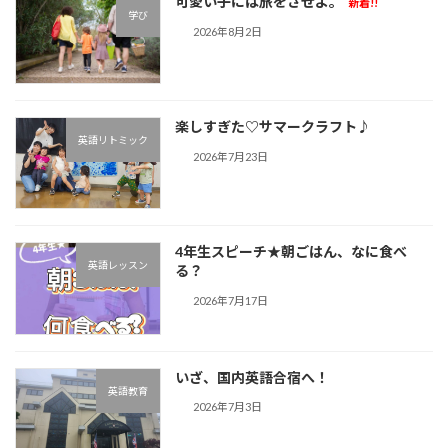
可愛い子には旅をさせよ。
ー
新着!!
学び
2026年8月2日
ジ
送
り
楽しすぎた♡サマークラフト♪︎
英語リトミック
2026年7月23日
4年生スピーチ★朝ごはん、なに食べ
英語レッスン
る？
2026年7月17日
いざ、国内英語合宿へ！
英語教育
2026年7月3日