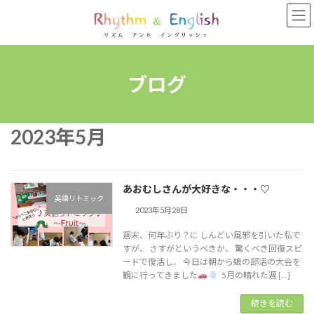
コ
ナ
ン
ビ
テ
ゲ
ン
ー
ツ
シ
へ
ョ
ブログ
ス
ン
キ
に
ッ
移
2023年5月
プ
動
あおむしさんが大好きな・・・♡
英語リトミック
2023年5月28日
週末、何年ぶり？に しんどい風邪を引いた私で
すが、 さすがというべきか、 驚くべき回復スピ
ードで復活し、 今日は朝から娘の部活の大会を
観に行ってきました
5月の晴れた週 […]
続きを読む