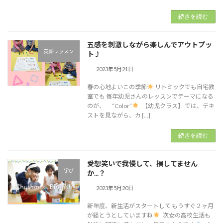
続きを読む
五感を刺激しながら楽しんでアウトプッ
英語レッスン
ト♪︎
2023年5月21日
春の心地よいこの季節
リトミックでも自宅教
室でも 毎年幼児さんのレッスンでテーマになる
のが、 “Color”
【幼児クラス】 では、テキ
ストを見ながら、カ […]
続きを読む
愛想笑いで我慢して、損してません
学び
か...？
2023年5月20日
新年度、新生活がスタートして もうすぐ２ヶ月
が経とうとしていますね
次女の高校生活も