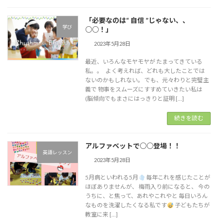
「必要なのは“ 自信 ”じゃない、、
学び
○○！」
2023年5月28日
最近、いろんなモヤモヤが たまってきている
私。。 よく考えれば、どれも大したことでは
ないのかもしれない。 でも、元々わりと完璧主
義で 物事をスムーズにすすめていきたい私は
(脳傾向でもまさにはっきりと証明 […]
続きを読む
アルファベットで○○登場！！
英語レッスン
2023年5月28日
5月病といわれる5月
毎年これを感じたことが
ほぼありませんが、 梅雨入り前になると、 今の
うちに、と焦って、あれやこれやと 毎日いろん
なものを洗濯したくなる私です
子どもたちが
教室に来 […]