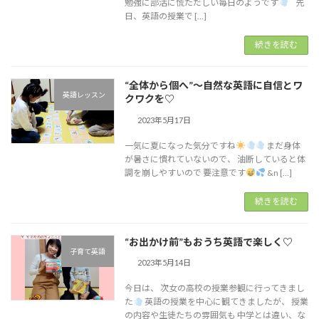
勉強に部活に慌ただしい毎日のようです
先
日、英語の授業で […]
続きを読む
“全体から個へ”～自然な英語に自信とワ
英語レッスン
クワクを♡
2023年5月17日
一気に夏になった気分ですね
まだ身体
が暑さに慣れていないので、 油断していると体
調を崩しやすいので 要注意です
&n […]
続きを読む
“お出かけ前”もおうち英語で楽しく♡
子育て英語
2023年5月14日
今日は、 次女の高校の授業参観に行ってきまし
た
英語の授業を中心に観てきましたが、 授業
の内容や生徒たちの雰囲気も 中学とは違い、な