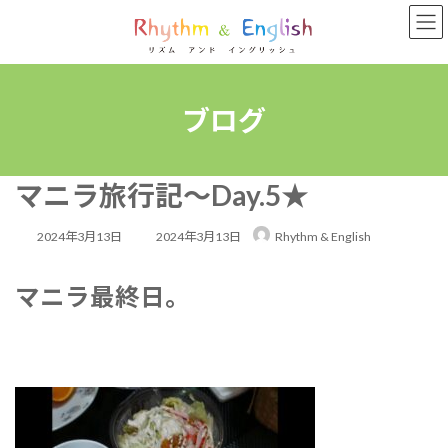
コ
ナ
ン
ビ
テ
ゲ
ン
ー
ツ
シ
へ
ョ
ブログ
ス
ン
キ
に
ッ
移
マニラ旅行記～Day.5★
プ
動
最
2024年3月13日
2024年3月13日
Rhythm & English
終
マニラ最終日。
更
新
日
時
: