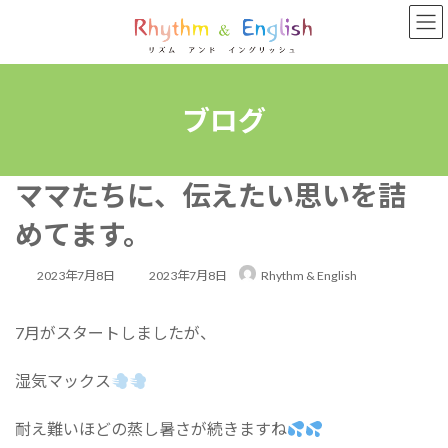
コ
ナ
ン
ビ
テ
ゲ
ン
ー
ツ
シ
へ
ョ
ブログ
ス
ン
キ
に
ッ
移
ママたちに、伝えたい思いを詰
プ
動
めてます。
最
2023年7月8日
2023年7月8日
Rhythm & English
終
7月がスタートしましたが、
更
新
湿気マックス
日
時
耐え難いほどの蒸し暑さが続きますね