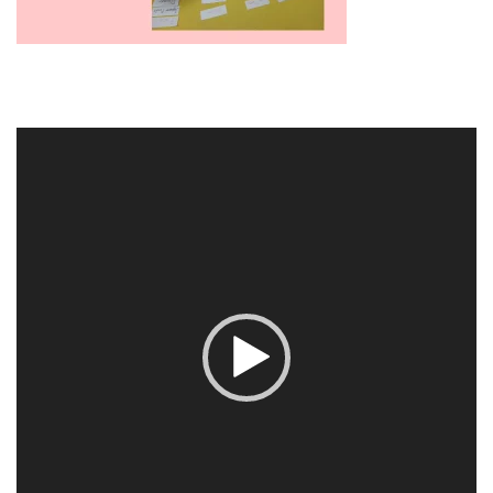
動
画
プ
レ
ー
ヤ
ー