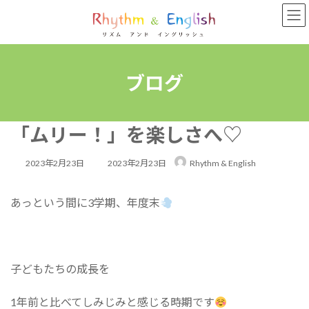
コ
ナ
ン
ビ
テ
ゲ
ン
ー
ツ
シ
へ
ョ
ブログ
ス
ン
キ
に
ッ
移
「ムリー！」を楽しさへ♡
プ
動
最
2023年2月23日
2023年2月23日
Rhythm & English
終
あっという間に3学期、年度末
更
新
日
時
子どもたちの成長を
:
1年前と比べてしみじみと感じる時期です