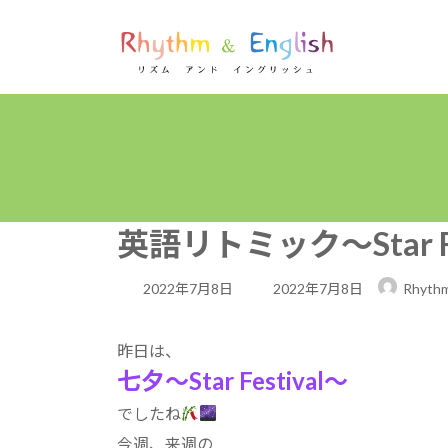
コ
ナ
ン
ビ
テ
ゲ
ン
ー
ツ
シ
へ
ョ
ス
ン
キ
に
ッ
移
プ
動
英語リトミック～Star F
最
2022年7月8日
2022年7月8日
Rhythm
終
更
昨日は、
七夕～Star Festival～
新
日
でしたね
時
今週、来週の