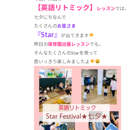
【英語リトミック】
:
レッスン
では、
七夕にちなんで
たくさんの
お星さま
『
Star』
が出てきます
昨日の
保育園出張レッスン
でも、
そんなたくさんのStarを使って
思いっきり楽しみましたよ