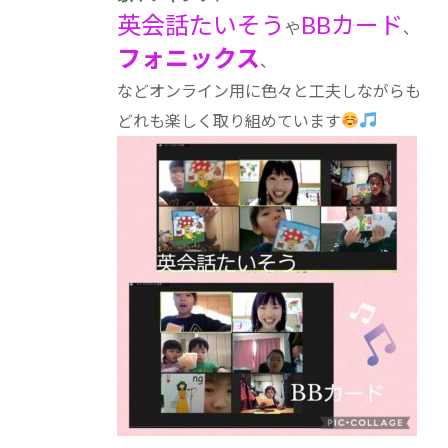
英会話たいそう
BBカード
や
、
フォニックス
、
などオンライン用に色々と工夫しながらも
どれも楽しく取り組めています