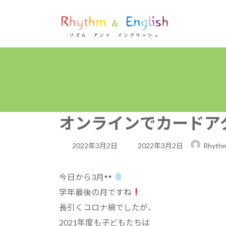
コ
ナ
ン
ビ
テ
ゲ
ン
ー
ツ
シ
へ
ョ
ス
ン
キ
に
ッ
移
プ
動
オンラインでカードアク
最
2022年3月2日
2022年3月2日
Rhythm
終
更
今日から3月
新
学年最後の月ですね
日
長引くコロナ禍でしたが、
時
2021年度も子どもたちは