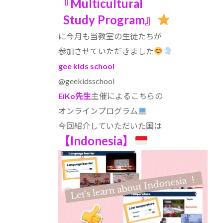
『Multicultural
日
Study Program』
時
:
に今月も当教室の生徒たちが
参加させていただきました
gee kids school
@geekidsschool
EiKo先生
主催によるこちらの
オンラインプログラム
今回紹介していただいた国は
【Indonesia】