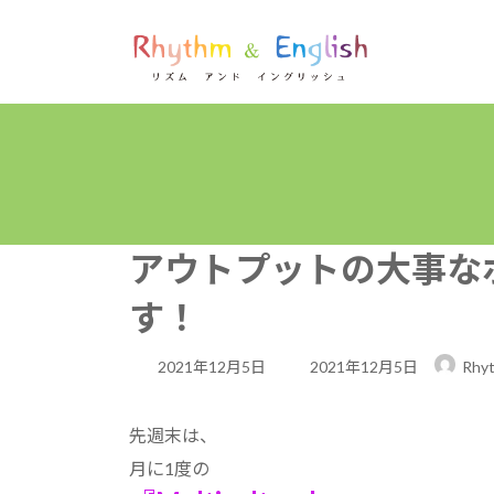
コ
ナ
ン
ビ
テ
ゲ
ン
ー
ツ
シ
へ
ョ
ス
ン
キ
に
ッ
移
プ
動
アウトプットの大事な
す！
最
2021年12月5日
2021年12月5日
Rhyt
終
更
先週末は、
新
月に1度の