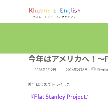
コ
ナ
ン
ビ
テ
ゲ
ン
ー
ツ
シ
へ
ョ
ス
ン
キ
に
ッ
移
プ
動
今年はアメリカへ！～Flat S
最
2026年2月2日
2026年2月2日
Rhythm
終
更
昨年はじめてトライした
新
『Flat Stanley Project』
日
時