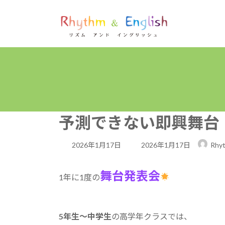
コ
ナ
ン
ビ
テ
ゲ
ン
ー
ツ
シ
へ
ョ
ス
ン
キ
に
ッ
移
プ
動
予測できない即興舞台
最
2026年1月17日
2026年1月17日
Rhyt
終
舞台発表会
更
1年に1度の
新
日
5年生～中学生
の高学年クラスでは、
時