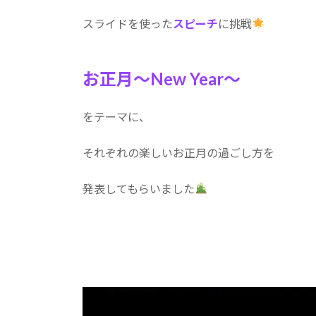
:
スライドを使った
スピーチ
に挑戦
お正月～New Year～
をテーマに、
それぞれの楽しいお正月の過ごし方を
発表してもらいました