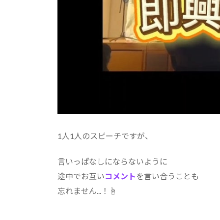
1人1人のスピーチですが、
言いっぱなしにならないように
途中でお互い
コメント
を言い合うことも
忘れません...！☝️