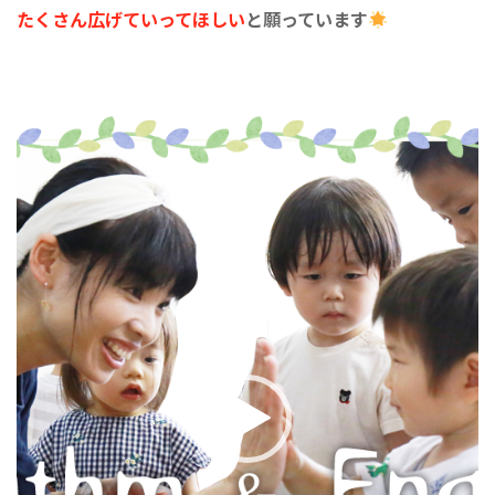
たくさん広げていってほしい
と願っています
動
画
プ
レ
ー
ヤ
ー