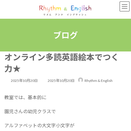
コ
ナ
ン
ビ
テ
ゲ
ン
ー
ツ
シ
へ
ョ
ブログ
ス
ン
キ
に
ッ
移
オンライン多読英語絵本でつく
プ
動
力★
最
2025年10月20日
2025年10月20日
Rhythm & English
終
教室では、基本的に
更
新
園児さんの幼児クラスで
日
時
アルファベットの大文字小文字が