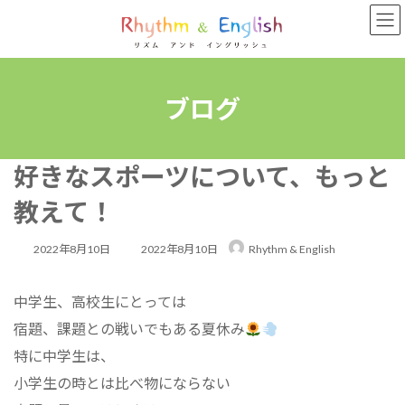
コ
ナ
ン
ビ
テ
ゲ
ン
ー
ツ
シ
へ
ョ
ブログ
ス
ン
キ
に
ッ
移
好きなスポーツについて、もっと
プ
動
教えて！
最
2022年8月10日
2022年8月10日
Rhythm & English
終
中学生、高校生にとっては
更
宿題、課題との戦いでもある夏休み
新
特に中学生は、
日
小学生の時とは比べ物にならない
時