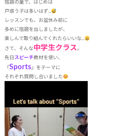
宿題の量で、はじめは
:
戸惑う子は多いはず...
レッスンでも、お盆休み前に
多めに宿題を出しましたが、
楽しんで取り組んでくれたらいいな...
中学生クラス
さて、そんな
。
先日
スピーチ
教材を使い、
Sports
『
』をテーマに
それぞれ質問し合いました