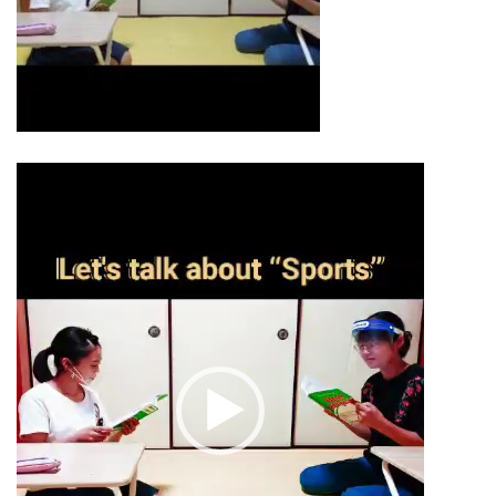
動
画
プ
レ
ー
ヤ
ー