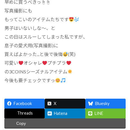
早めに買うべきっ☝☝
写真撮影にも
もってこいのアイテムたちです
男子はいないしな～、と
この日はスルーしてしまった私ですが、
息子の愛犬用(写真撮影)に
買えばよかった...と後で後悔
(笑)
可愛い
オシャレ
プチプラ
の3COINSシーズナルアイテム
今後も要チェックですっ
Facebook
X
Bluesky
Threads
Hatena
LINE
Copy