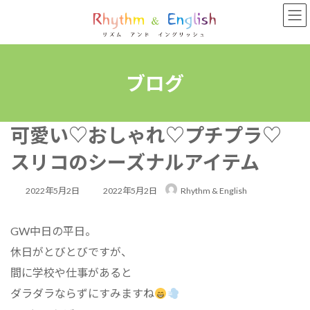
コ
ナ
ン
ビ
テ
ゲ
ン
ー
ツ
シ
へ
ョ
ブログ
ス
ン
キ
に
ッ
移
可愛い♡おしゃれ♡プチプラ♡
プ
動
スリコのシーズナルアイテム
最
2022年5月2日
2022年5月2日
Rhythm & English
終
GW中日の平日。
更
休日がとびとびですが、
新
間に学校や仕事があると
日
ダラダラならずにすみますね
時