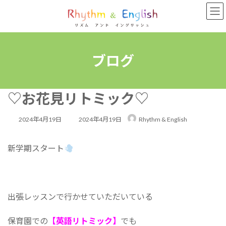
コ
ナ
ン
ビ
テ
ゲ
ン
ー
ツ
シ
へ
ョ
ブログ
ス
ン
キ
に
ッ
移
♡お花見リトミック♡
プ
動
最
2024年4月19日
2024年4月19日
Rhythm & English
終
新学期スタート
更
新
日
時
出張レッスンで行かせていただいている
:
保育園での
【英語リトミック】
でも