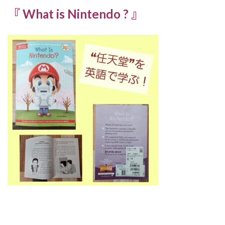
『 What is Nintendo ? 』