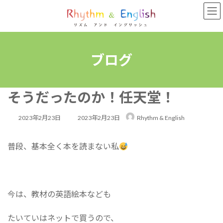
コ
ナ
ン
ビ
テ
ゲ
ン
ー
ツ
シ
へ
ョ
ブログ
ス
ン
キ
に
ッ
移
そうだったのか！任天堂！
プ
動
最
2023年2月23日
2023年2月23日
Rhythm & English
終
普段、基本全く本を読まない私
更
新
日
時
今は、教材の英語絵本なども
:
たいていはネットで買うので、